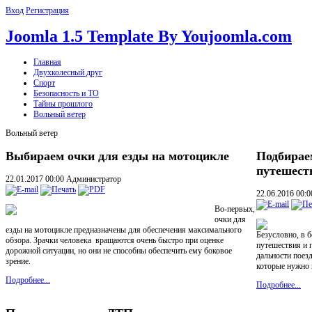
Вход
Регистрация
Joomla 1.5 Template By Youjoomla.com
Главная
Двухколесный друг
Спорт
Безопасность и ТО
Тайны прошлого
Вольный ветер
Вольный ветер
Выбираем очки для езды на мотоцикле
Подбирае
путешест
22.01.2017 00:00
Администратор
22.06.2016 00:
Во-первых,
очки для
езды на мотоцикле предназначены для обеспечения максимального
Безусловно, в 
обзора. Зрачки человека вращаются очень быстро при оценке
путешествия и п
дорожной ситуации, но они не способны обеспечить ему боковое
дальности поез
зрение.
которые нужно 
Подробнее...
Подробнее...