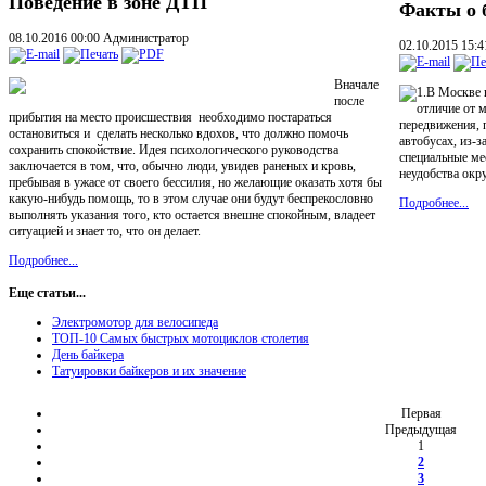
Поведение в зоне ДТП
Факты о 
08.10.2016 00:00
Администратор
02.10.2015 15:
Вначале
1.В Москве 
после
отличие от м
прибытия на место происшествия необходимо постараться
передвижения, 
остановиться и сделать несколько вдохов, что должно помочь
автобусах, из-з
сохранить спокойствие. Идея психологического руководства
специальные ме
заключается в том, что, обычно люди, увидев раненых и кровь,
неудобства ок
пребывая в ужасе от своего бессилия, но желающие оказать хотя бы
какую-нибудь помощь, то в этом случае они будут беспрекословно
Подробнее...
выполнять указания того, кто остается внешне спокойным, владеет
ситуацией и знает то, что он делает.
Подробнее...
Еще статьи...
Электромотор для велосипеда
ТОП-10 Самых быстрых мотоциклов столетия
День байкера
Татуировки байкеров и их значение
Первая
Предыдущая
1
2
3