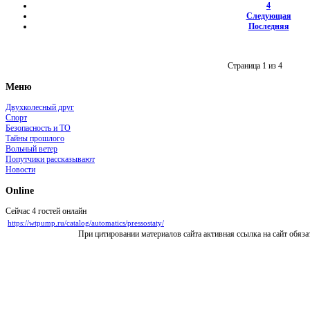
4
Следующая
Последняя
Страница 1 из 4
Меню
Двухколесный друг
Спорт
Безопасность и ТО
Тайны прошлого
Вольный ветер
Попутчики рассказывают
Новости
Online
Сейчас 4 гостей онлайн
https://wtpump.ru/catalog/automatics/pressostaty/
При цитировании материалов сайта активная ссылка на сайт обяза