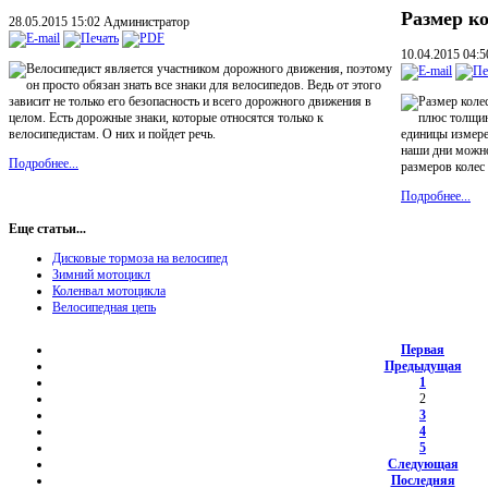
Размер ко
28.05.2015 15:02
Администратор
10.04.2015 04:
Велосипедист является участником дорожного движения, поэтому
он просто обязан знать все знаки для велосипедов. Ведь от этого
зависит не только его безопасность и всего дорожного движения в
Размер колес
целом. Есть дорожные знаки, которые относятся только к
плюс толщин
велосипедистам. О них и пойдет речь.
единицы измере
наши дни можно
Подробнее...
размеров колес 
Подробнее...
Еще статьи...
Дисковые тормоза на велосипед
Зимний мотоцикл
Коленвал мотоцикла
Велосипедная цепь
Первая
Предыдущая
1
2
3
4
5
Следующая
Последняя