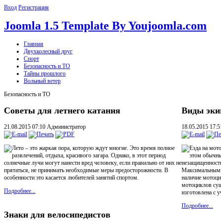
Вход
Регистрация
Joomla 1.5 Template By Youjoomla.com
Главная
Двухколесный друг
Спорт
Безопасность и ТО
Тайны прошлого
Вольный ветер
Безопасность и ТО
Советы для летнего катания
Виды эки
21.08.2015 07:10
Администратор
18.05.2015 17:
Лето – это жаркая пора, которую ждут многие. Это время полное
Езда на мот
развлечений, отдыха, красивого загара. Однако, в этот период
этом обычны
солнечные лучи могут нанести вред человеку, если правильно от них не
незащищенность
прятаться, не принимать необходимые меры предосторожности. В
Максимальными
особенности это касается любителей занятий спортом.
наличие мотоци
мотоциклов сущ
Подробнее...
изготовлена с 
Подробнее...
Знаки для велосипедистов