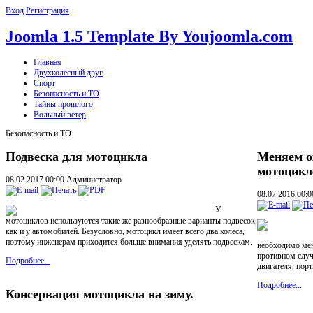
Вход
Регистрация
Joomla 1.5 Template By Youjoomla.com
Главная
Двухколесный друг
Спорт
Безопасность и ТО
Тайны прошлого
Вольный ветер
Безопасность и ТО
Подвеска для мотоцикла
Меняем о
мотоцикл
08.02.2017 00:00
Администратор
08.07.2016 00:
У
мотоциклов используются такие же разнообразные варианты подвесок,
как и у автомобилей. Безусловно, мотоцикл имеет всего два колеса,
поэтому инженерам приходится больше внимания уделять подвескам.
необходимо ме
противном случ
Подробнее...
двигателя, пор
Подробнее...
Консервация мотоцикла на зиму.