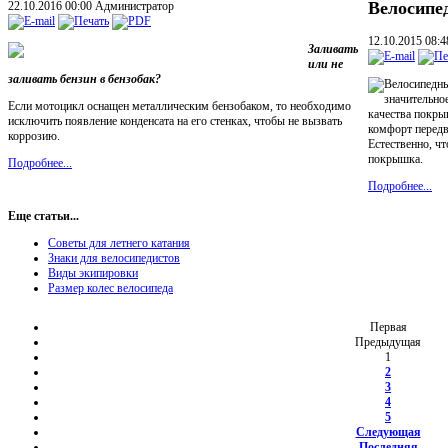
Велосипе
22.10.2016 00:00
Администратор
12.10.2015 08:
Заливать
или не
заливать бензин в бензобак?
Велосипедны
значительное
Если мотоцикл оснащен металлическим бензобаком, то необходимо
качества покры
исключить появление конденсата на его стенках, чтобы не вызвать
комфорт передв
коррозию.
Естественно, ч
покрышка.
Подробнее...
Подробнее...
Еще статьи...
Советы для летнего катания
Знаки для велосипедистов
Виды экипировки
Размер колес велосипеда
Первая
Предыдущая
1
2
3
4
5
Следующая
Последняя