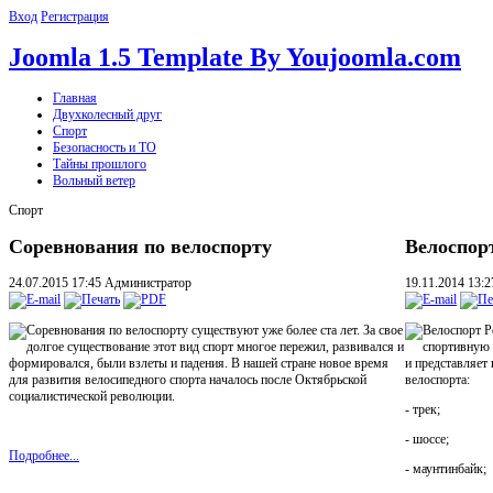
Вход
Регистрация
Joomla 1.5 Template By Youjoomla.com
Главная
Двухколесный друг
Спорт
Безопасность и ТО
Тайны прошлого
Вольный ветер
Спорт
Соревнования по велоспорту
Велоспор
24.07.2015 17:45
Администратор
19.11.2014 13:
Соревнования по велоспорту существуют уже более ста лет. За свое
Велоспорт Р
долгое существование этот вид спорт многое пережил, развивался и
спортивную 
формировался, были взлеты и падения. В нашей стране новое время
и представляет
для развития велосипедного спорта началось после Октябрьской
велоспорта:
социалистической революции.
- трек;
- шоссе;
Подробнее...
- маунтинбайк;