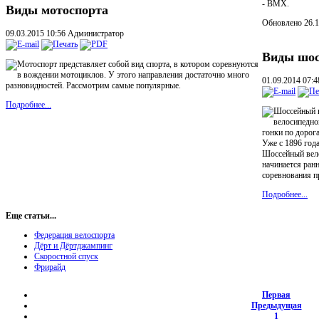
- BMX.
Виды мотоспорта
Обновлено 26.1
09.03.2015 10:56
Администратор
Виды шос
Мотоспорт представляет собой вид спорта, в котором соревнуются
в вождении мотоциклов. У этого направления достаточно много
01.09.2014 07:
разновидностей. Рассмотрим самые популярные.
Подробнее...
Шоссейный в
велосипедно
гонки по дорог
Уже с 1896 год
Шоссейный вело
начинается ран
соревнования п
Подробнее...
Еще статьи...
Федерация велоспорта
Дёрт и Дёртджампинг
Скоростной спуск
Фрирайд
Первая
Предыдущая
1