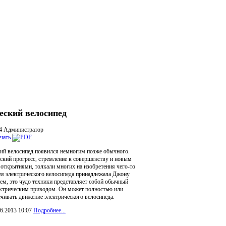
еский велосипед
04
Администратор
ий велосипед появился немногим позже обычного.
ский прогресс, стремление к совершенству и новым
 открытиями, толкали многих на изобретения чего-то
ея электрического велосипеда принадлежала Джону
ем, это чудо техники представляет собой обычный
ектрическим приводом. Он может полностью или
ечивать движение электрического велосипеда.
6.2013 10:07
Подробнее...