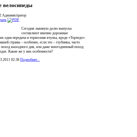
 велосипеды
32
Администратор
Сегодня львиную долю выпуска
составляют именно дорожные
их одна передача и тормозная втулка, вроде «Торпедо».
ашей страны – особенно, если это – глубинка, часто
 поход выходного дня, или даже многодневный поход
едах. Какие же у них особенности?
3.2011 02:38
Подробнее...