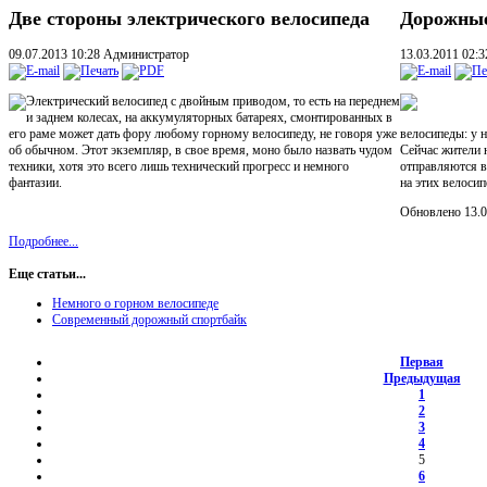
Две стороны электрического велосипеда
Дорожные
09.07.2013 10:28
Администратор
13.03.2011 02:
Электрический велосипед с двойным приводом, то есть на переднем
и заднем колесах, на аккумуляторных батареях, смонтированных в
его раме может дать фору любому горному велосипеду, не говоря уже
велосипеды: у н
об обычном. Этот экземпляр, в свое время, моно было назвать чудом
Сейчас жители н
техники, хотя это всего лишь технический прогресс и немного
отправляются в
фантазии.
на этих велосип
Обновлено 13.0
Подробнее...
Еще статьи...
Немного о горном велосипеде
Современный дорожный спортбайк
Первая
Предыдущая
1
2
3
4
5
6