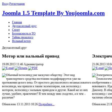
Вход
Регистрация
Joomla 1.5 Template By Youjoomla.com
Главная
Двухколесный друг
Спорт
Безопасность и ТО
Тайны прошлого
Вольный ветер
Двухколесный друг
Мотор или вальный привод
Электрич
19.09.2013 11:46
Администратор
21.06.2013 10:
Обычный велосипед уже наскучил обществу. Этот вид
Электрическ
транспортного средства постоянно модифицируется уже на
Технологиче
протяжении целого века. От простого двухколесного незамысловатого
изобретениям с
велосипеда, мы пришли к таким экземплярам, как велосипед с
новенького. Ид
мотором, велосипед с вальным приводом и другие. Какой же из них
Данлопу. В общ
лучше, удобнее, практичнее? В чем между ним сходство, а в чем –
велосипед с эл
различие?
частично обесп
Обновлено 13.11.2013 10:26
Подробнее...
Обновлено 21.0