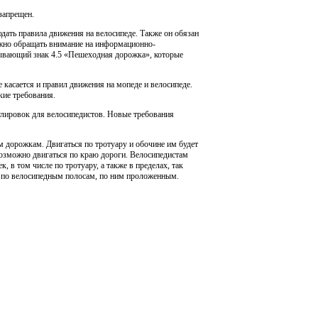
 запрещен.
дать правила движения на велосипеде. Также он обязан
ажно обращать внимание на информационно-
сывающий знак 4.5 «Пешеходная дорожка», которые
 касается и правил движения на мопеде и велосипеде.
кие требования.
мулировок для велосипедистов. Новые требования
м дорожкам. Двигаться по тротуару и обочине им будет
возможно двигаться по краю дороги. Велосипедистам
 в том числе по тротуару, а также в пределах, так
я по велосипедным полосам, по ним проложенным.