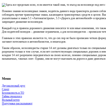
Здесь все предельно ясно, если имеется такой знак, то въезд на велосипеде под него
Помимо знания велосипедных знаков, водитель данного вида транспорта должен соблю
соблюдать прочие транспортные знаки, касающиеся транспортных средств в целом. В
указательные и знаки 5.1 «Автомагистраль», 5.3 «Дорога для автомобилей» и предпи
запрещают движение велосипедов.
Каждый год в правила дорожного движения вносятся те или иные изменения, это также
Для водителей мопедов – движение ограничили, а для велосипедистов – прописали чет
Главным в этих правилах является то, что до сих пор не было прописано четких фор
заставят потесниться и автомобилистов, и пешеходов.
Таким образом, велосипедисты старше 14 лет должны двигаться только по специальны
разрешено только в том случае, если нет соответствующих специальных дорожек и не
младше 14 лет разрешено передвигаться на своих колесах, помимо специальных дорожек,
называемых, «жилых зон». Однако, они не могут выезжать на дороги и даже двигатьс
Меню
Двухколесный друг
Спорт
Безопасность и ТО
Тайны прошлого
Вольный ветер
Попутчики рассказывают