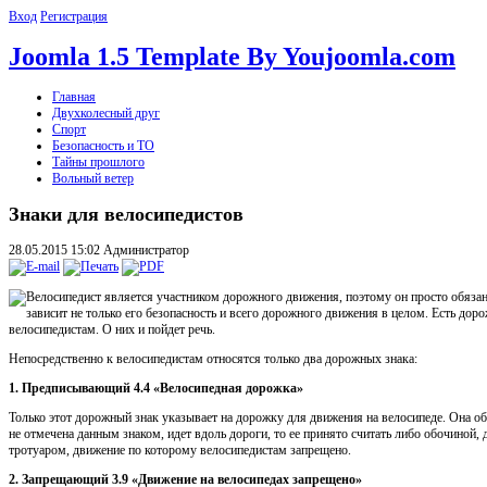
Вход
Регистрация
Joomla 1.5 Template By Youjoomla.com
Главная
Двухколесный друг
Спорт
Безопасность и ТО
Тайны прошлого
Вольный ветер
Знаки для велосипедистов
28.05.2015 15:02
Администратор
Велосипедист является участником дорожного движения, поэтому он просто обязан з
зависит не только его безопасность и всего дорожного движения в целом. Есть доро
велосипедистам. О них и пойдет речь.
Непосредственно к велосипедистам относятся только два дорожных знака:
1. Предписывающий 4.4 «Велосипедная дорожка»
Только этот дорожный знак указывает на дорожку для движения на велосипеде. Она об
не отмечена данным знаком, идет вдоль дороги, то ее принято считать либо обочиной,
тротуаром, движение по которому велосипедистам запрещено.
2. Запрещающий 3.9 «Движение на велосипедах запрещено»