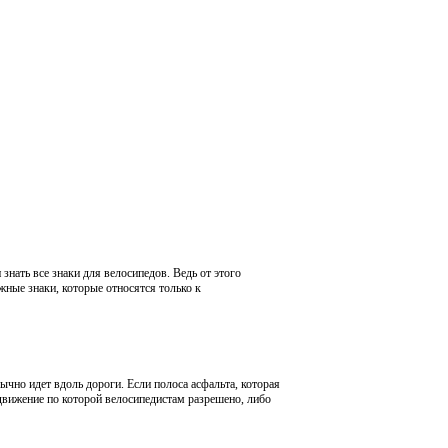
нать все знаки для велосипедов. Ведь от этого
жные знаки, которые относятся только к
ычно идет вдоль дороги. Если полоса асфальта, которая
 движение по которой велосипедистам разрешено, либо