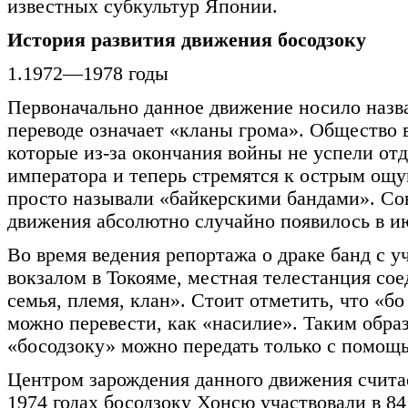
известных субкультур Японии.
История развития движения босодзоку
1.1972—1978 годы
Первоначально данное движение носило назв
переводе означает «кланы грома». Общество в
которые из-за окончания войны не успели отд
императора и теперь стремятся к острым ощу
просто называли «байкерскими бандами». Со
движения абсолютно случайно появилось в ию
Во время ведения репортажа о драке банд с у
вокзалом в Токояме, местная телестанция сое
семья, племя, клан». Стоит отметить, что «бо 
можно перевести, как «насилие». Таким обра
«босодзоку» можно передать только с помощ
Центром зарождения данного движения считае
1974 годах босодзоку Хонсю участвовали в 