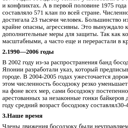
и конфликтах. А в первой половине 1975 года
составляло 571 клан по всей стране. Численн
достигала 23 тысячи человек. Большинство и
крайне опасны, агрессивны. Это вынуждало 
дополнительные меры для защиты. Так как к
масштабными, а часто еще и перерастали в к
2.1990—2006 годы
В 2002 году из-за распространения банд босо
Японии разработали указ, который предписыв
городе. В 2004-2005 годах ужесточается доро
этом численность босодзоку резко уменьшает
на фоне всех мер, сами босодзоку постепенно
арестованных за незаконные гонки байкеров д
году средний возраст босодзоку составлял30-4
3.Наше время
Члены движения босодзоку были неуправляе